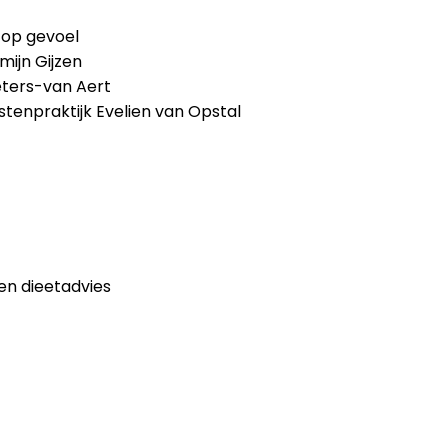
n op gevoel
mijn Gijzen
eters-van Aert
istenpraktijk Evelien van Opstal
en dieetadvies