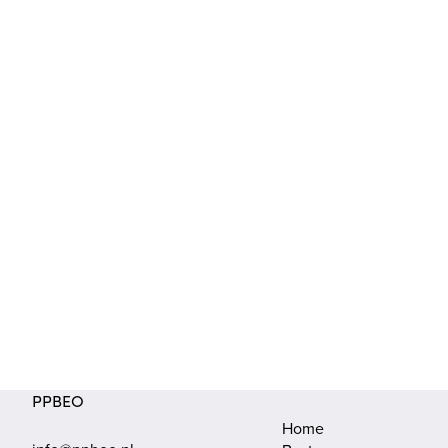
 meer informatie?
ek, dan kun je altijd onze website raadplegen. Heb
an vooral contact met ons op!
PPBEO
Home