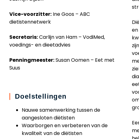
st
Vice-voorzitter:
Ine Goos – ABC
dietistennetwerk
Di
en
Secretaris:
Carlijn van Ham – VodiMed,
kwa
voedings- en dieetadvies
zi
voe
Penningmeester:
Susan Oomen – Eet met
me
Suus
zi
di
ee
vo
Doelstellingen
om
gr
Nauwe samenwerking tussen de
aangesloten diëtisten
Ee
Waarborgen en verbeteren van de
me
kwaliteit van de diëtisten
he