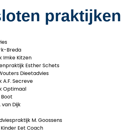
oten praktijken
ies
rk-Breda
jk Imke Kitzen
tenpraktijk Esther Schets
 Wouters Dieetadvies
jk A.F. Secreve
jk Optimaal
. Boot
 van Dijk
dviespraktijk M. Goossens
h Kinder Eet Coach