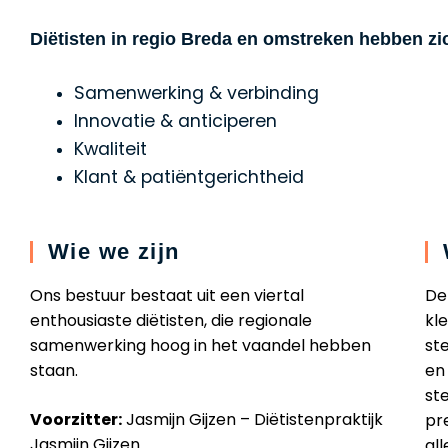
Diëtisten in regio Breda en omstreken hebben zi
Samenwerking & verbinding
Innovatie & anticiperen
Kwaliteit
Klant & patiëntgerichtheid
Wie we zijn
Ons bestuur bestaat uit een viertal
De
enthousiaste diëtisten, die regionale
kl
samenwerking hoog in het vaandel hebben
st
staan.
en 
st
Voorzitter:
Jasmijn Gijzen – Diëtistenpraktijk
pr
Jasmijn Gijzen
al