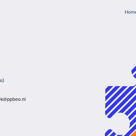
Hom
o)
iek@ppbeo.nl