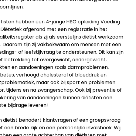
roomlijnen.
ëtisten hebben een 4-jarige HBO opleiding Voeding
 Diëtetiek afgerond met een registratie in het
liteitsregister als zij als eerstelijns diëtist werkzaam
jn. Daarom zijn zij vakbekwaam om mensen met een
dings- of leefstijlvraag te ondersteunen. Dit kan zijn
t betrekking tot overgewicht, ondergewicht,
ekten en aandoeningen zoals darmproblemen,
abetes, verhoogd cholesterol of bloeddruk en
tproblematiek, maar ook bij sport en problemen
or, tijdens en na zwangerschap. Ook bij preventie of
kering van aandoeningen kunnen diëtisten een
ote bijdrage leveren!
n diëtist benadert klantvragen of een groepsvraag
t een brede kijk en een persoonlijke invalshoek. Wij
bben een grote achterban van diëtisten met