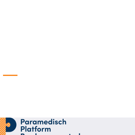
Wil je nog
Ben je op zoek naar meer informatie over diëteti
vraag, neem d