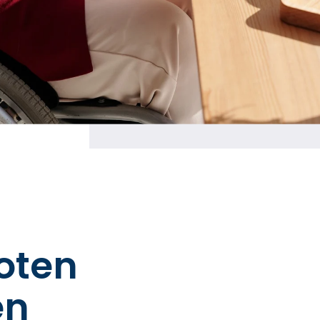
oten
en