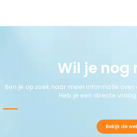
Wil je nog
Ben je op zoek naar meer informatie over 
Heb je een directe vraa
Bekijk de we