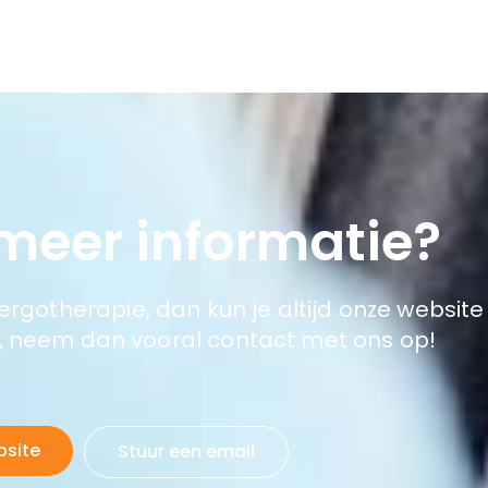
 meer informatie?
ergotherapie, dan kun je altijd onze websit
g, neem dan vooral contact met ons op!
bsite
Stuur een email