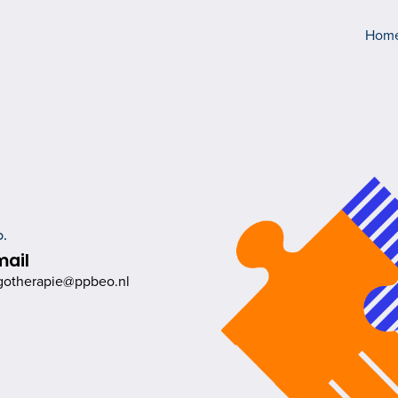
Hom
.​
mail
gotherapie@ppbeo.nl