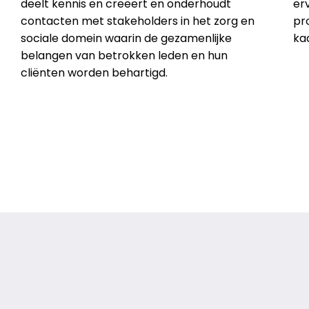
deelt kennis en creëert en onderhoudt
erv
contacten met stakeholders in het zorg en
pr
sociale domein waarin de gezamenlijke
kad
belangen van betrokken leden en hun
cliënten worden behartigd.